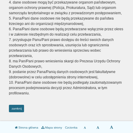
4. dane osobowe mogą być przekazywane organom państwowym,
organom ochrony prawnej (Policja, Prokuratura, Sąd) lub organom
samorządu terytorialnego w związku z prowadzonym postępowaniem,
5. Pana/Pani dane osobowe nie będą przekazywane do państwa
trzeciego ani do organizacji międzynarodowej,
6. Pana/Pani dane osobowe będą przetwarzane wyłącznie przez okres
i w zakresie niezbędnym do realizacji celu przetwarzania,
7. przysługuje Panu/Pani prawo dostępu do treści swoich danych
osobowych oraz ich sprostowania, usunięcia lub ograniczenia
przetwarzania lub prawo do wniesienia sprzeciwu wobec
przetwarzania,
8. ma Pan/Pani prawo wniesienia skargi do Prezesa Urzędu Ochrony
Danych Osobowych,
9. podanie przez Pana/Panią danych osobowych jest fakultatywne
(dobrowolne) w celu udostępnienia strony internetowej,
10. Pana/Pani dane osobowe nie będą podlegały zautomatyzowanym
procesom podejmowania decyzji przez Administratora, w tym
profilowaniu.
zamknij
Strona główna
Mapa strony
Czcionka