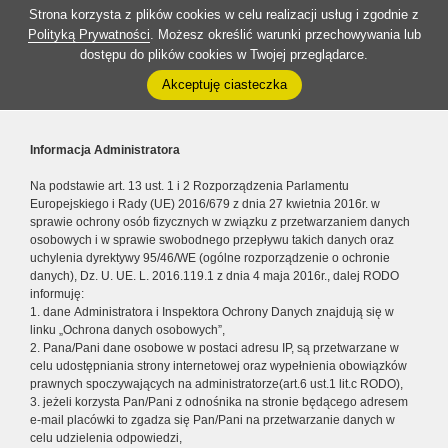
Strona korzysta z plików cookies w celu realizacji usług i zgodnie z
Polityką Prywatności
. Możesz określić warunki przechowywania lub
dostępu do plików cookies w Twojej przeglądarce.
Akceptuję ciasteczka
Informacja Administratora
Na podstawie art. 13 ust. 1 i 2 Rozporządzenia Parlamentu
Europejskiego i Rady (UE) 2016/679 z dnia 27 kwietnia 2016r. w
sprawie ochrony osób fizycznych w związku z przetwarzaniem danych
osobowych i w sprawie swobodnego przepływu takich danych oraz
uchylenia dyrektywy 95/46/WE (ogólne rozporządzenie o ochronie
danych), Dz. U. UE. L. 2016.119.1 z dnia 4 maja 2016r., dalej RODO
informuję:
1. dane Administratora i Inspektora Ochrony Danych znajdują się w
linku „Ochrona danych osobowych”,
2. Pana/Pani dane osobowe w postaci adresu IP, są przetwarzane w
celu udostępniania strony internetowej oraz wypełnienia obowiązków
prawnych spoczywających na administratorze(art.6 ust.1 lit.c RODO),
3. jeżeli korzysta Pan/Pani z odnośnika na stronie będącego adresem
e-mail placówki to zgadza się Pan/Pani na przetwarzanie danych w
celu udzielenia odpowiedzi,