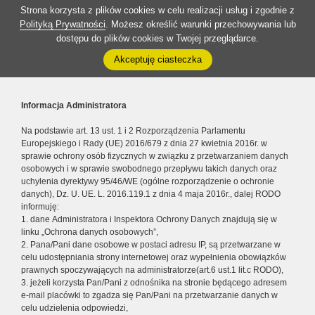
Strona korzysta z plików cookies w celu realizacji usług i zgodnie z
Polityką Prywatności
. Możesz określić warunki przechowywania lub
dostępu do plików cookies w Twojej przeglądarce.
Akceptuję ciasteczka
Informacja Administratora
Na podstawie art. 13 ust. 1 i 2 Rozporządzenia Parlamentu
Europejskiego i Rady (UE) 2016/679 z dnia 27 kwietnia 2016r. w
sprawie ochrony osób fizycznych w związku z przetwarzaniem danych
osobowych i w sprawie swobodnego przepływu takich danych oraz
uchylenia dyrektywy 95/46/WE (ogólne rozporządzenie o ochronie
danych), Dz. U. UE. L. 2016.119.1 z dnia 4 maja 2016r., dalej RODO
informuję:
1. dane Administratora i Inspektora Ochrony Danych znajdują się w
linku „Ochrona danych osobowych”,
2. Pana/Pani dane osobowe w postaci adresu IP, są przetwarzane w
celu udostępniania strony internetowej oraz wypełnienia obowiązków
prawnych spoczywających na administratorze(art.6 ust.1 lit.c RODO),
3. jeżeli korzysta Pan/Pani z odnośnika na stronie będącego adresem
e-mail placówki to zgadza się Pan/Pani na przetwarzanie danych w
celu udzielenia odpowiedzi,