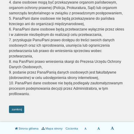
4. dane osobowe mogą być przekazywane organom państwowym,
organom ochrony prawnej (Policja, Prokuratura, Sąd) lub organom
samorządu terytorialnego w związku z prowadzonym postępowaniem,
5. Pana/Pani dane osobowe nie będą przekazywane do państwa
trzeciego ani do organizacji międzynarodowej,
6. Pana/Pani dane osobowe będą przetwarzane wyłącznie przez okres
i w zakresie niezbędnym do realizacji celu przetwarzania,
7. przysługuje Panu/Pani prawo dostępu do treści swoich danych
osobowych oraz ich sprostowania, usunięcia lub ograniczenia
przetwarzania lub prawo do wniesienia sprzeciwu wobec
przetwarzania,
8. ma Pan/Pani prawo wniesienia skargi do Prezesa Urzędu Ochrony
Danych Osobowych,
9. podanie przez Pana/Panią danych osobowych jest fakultatywne
(dobrowolne) w celu udostępnienia strony internetowej,
10. Pana/Pani dane osobowe nie będą podlegały zautomatyzowanym
procesom podejmowania decyzji przez Administratora, w tym
profilowaniu.
zamknij
Strona główna
Mapa strony
Czcionka